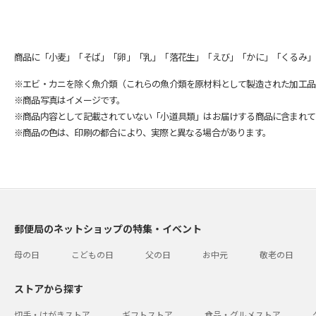
商品に「小麦」「そば」「卵」「乳」「落花生」「えび」「かに」「くるみ」
※エビ・カニを除く魚介類（これらの魚介類を原材料として製造された加工品
※商品写真はイメージです。
※商品内容として記載されていない「小道具類」はお届けする商品に含まれて
※商品の色は、印刷の都合により、実際と異なる場合があります。
郵便局のネットショップの特集・イベント
母の日
こどもの日
父の日
お中元
敬老の日
ストアから探す
切手・はがきストア
ギフトストア
食品・グルメストア