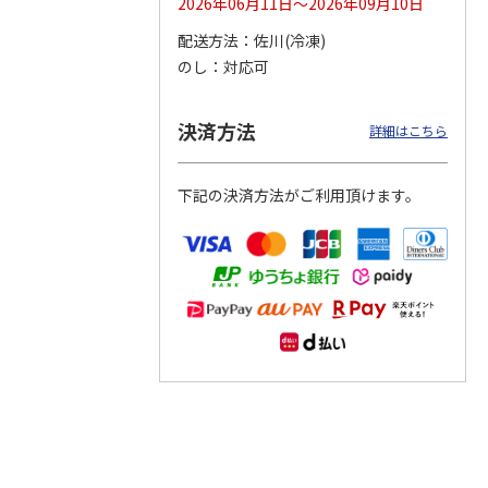
2026年06月11日～2026年09月10日
配送方法
佐川(冷凍)
つぶら
【グリーティング切
【グリーティング切
【のり式】110円普
のし
対応可
ーズ
手】ハッピーグリー
手】グリーティング
通切手・千鳥（1シ
ティング（110円）
（シンプル）（110
ート100枚）
1）
5.0
（2）
円
4.8
…
（11）
4.6
（7）
決済方法
1,100円
5,500円
11,000円
詳細はこちら
(送料別)
(送料別)
(送料別)
下記の決済方法がご利用頂けます。