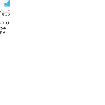
グリーティング切
【グリーティング切
レターパックプラス
＜お中元＞新
】夏のグリーティ
手】夏のグリーティ
（600円）（20部セ
なオールスタ
グ（85円）
ング（110円）
ット）
5.0
（10）
5.0
（17）
4.8
（24）
4.8
（19
50円
1,100円
12,000円
3,780円
送料別)
(送料別)
(送料別)
(送料・税込)