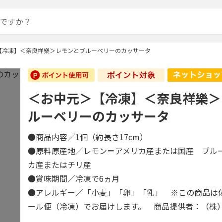
【冷凍】＜奈良祥樂＞レモンとブルーベリーのカッサータ
＜お中元＞【冷凍】＜奈良祥樂＞
ルーベリーのカッサータ
●商品内容／1個（約長さ17cm）
●原料原産地／レモン＝アメリカ産または国産 ブル
カ産またはチリ産
●賞味期間／冷凍で6ヵ月
●アレルギー／「小麦」「卵」「乳」 ※この商品は
ール便（冷凍）でお届けします。 商品提供者：（株