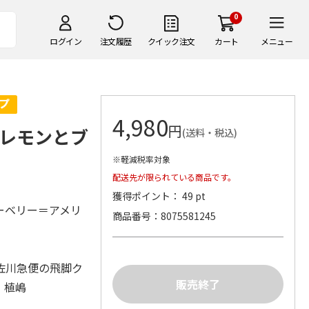
0
ログイン
注文履歴
クイック注文
カート
メニュー
4,980
円
レモンとブ
(送料・税込)
※軽減税率対象
配送先が限られている商品です。
獲得ポイント： 49 pt
ーベリー＝アメリ
商品番号
8075581245
佐川急便の飛脚ク
）植嶋