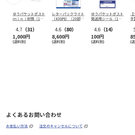
ゆうパケットポスト
レターパックライト
ゆうパケットポスト
【
ｍｉｎｉ封筒（1個
（430円）（20部セ
発送用シール（1個
手
（50枚）セット）
ット）
（20枚）セット）
ン
4.7
（31）
4.6
（80）
4.6
（14）
1,000円
8,600円
100円
8
(送料別)
(送料別)
(送料別)
(
よくあるお問い合わせ
お支払い方法
注文のキャンセルについて