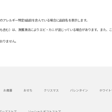
のアレルギー特定8品目を含んでいる場合に品目名を表示します。
も含む）は、漁獲漁法によりエビ・カニが混じっている場合があります。また、こ
おりません。
お歳暮
おせち
クリスマス
バレンタイン
ホワイト
グッズストア
ソーシャルギフトストア