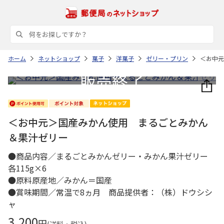
ホーム
ネットショップ
菓子
洋菓子
ゼリー・プリン
＜お中元
＜お中元＞国産みかん使用 まるごとみかん
＆果汁ゼリー
●商品内容／まるごとみかんゼリー・みかん果汁ゼリー
各115g×6
●原料原産地／みかん＝国産
●賞味期間／常温で8ヵ月 商品提供者：（株）ドウシシ
ャ
3,200
円