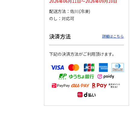
2026年06月11日～2026年09月10日
配送方法
佐川(冷凍)
つぶら
【グリーティング切
【グリーティング切
【のり式】110円普
のし
対応可
ーズ
手】ハッピーグリー
手】グリーティング
通切手・千鳥（1シ
ティング（110円）
（シンプル）（110
ート100枚）
1）
5.0
（2）
円
4.8
…
（11）
4.6
（7）
決済方法
1,100円
5,500円
11,000円
詳細はこちら
(送料別)
(送料別)
(送料別)
下記の決済方法がご利用頂けます。