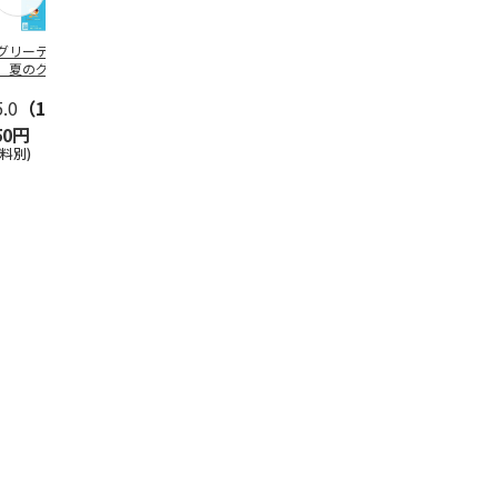
グリーティング切
【グリーティング切
レターパックプラス
＜お中元＞新
】夏のグリーティ
手】夏のグリーティ
（600円）（20部セ
なオールスタ
グ（85円）
ング（110円）
ット）
5.0
（10）
5.0
（17）
4.8
（24）
4.8
（19
50円
1,100円
12,000円
3,780円
送料別)
(送料別)
(送料別)
(送料・税込)