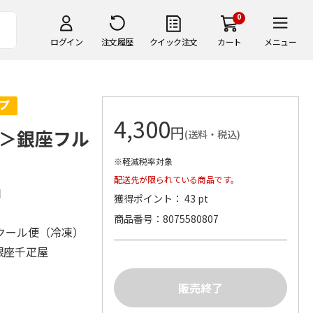
0
ログイン
注文履歴
クイック注文
カート
メニュー
4,300
円
＞銀座フル
(送料・税込)
※軽減税率対象
配送先が限られている商品です。
2個
獲得ポイント： 43 pt
商品番号
8075580807
クール便（冷凍）
銀座千疋屋