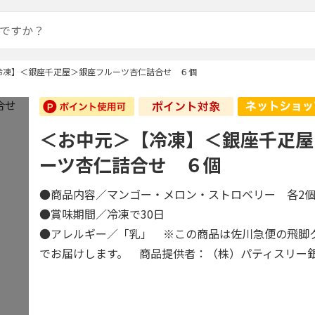
冷凍】＜銀座千疋屋＞銀座フルーツ杏仁詰合せ ６個
＜お中元＞【冷凍】＜銀座千疋屋
ーツ杏仁詰合せ ６個
●商品内容／マンゴー・メロン・ストロベリー 各
●賞味期間／冷凍で30日
●アレルギー／「乳」 ※この商品は佐川急便の飛脚
でお届けします。 商品提供者：（株）パティスリー