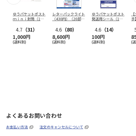
ゆうパケットポスト
レターパックライト
ゆうパケットポスト
【
ｍｉｎｉ封筒（1個
（430円）（20部セ
発送用シール（1個
手
（50枚）セット）
ット）
（20枚）セット）
ン
4.7
（31）
4.6
（80）
4.6
（14）
1,000円
8,600円
100円
8
(送料別)
(送料別)
(送料別)
(
よくあるお問い合わせ
お支払い方法
注文のキャンセルについて