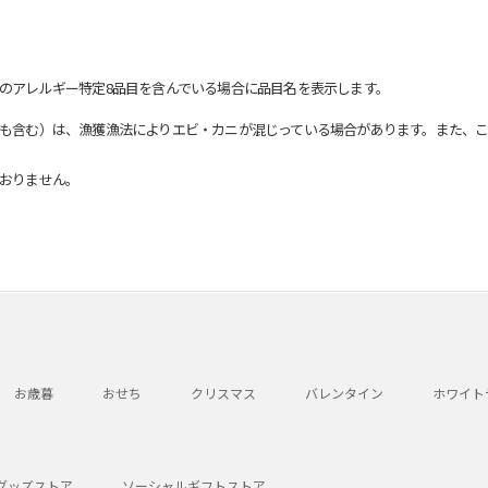
のアレルギー特定8品目を含んでいる場合に品目名を表示します。
も含む）は、漁獲漁法によりエビ・カニが混じっている場合があります。また、こ
おりません。
お歳暮
おせち
クリスマス
バレンタイン
ホワイト
グッズストア
ソーシャルギフトストア