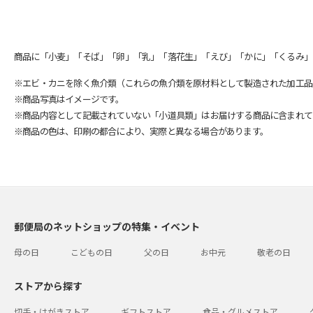
商品に「小麦」「そば」「卵」「乳」「落花生」「えび」「かに」「くるみ」
※エビ・カニを除く魚介類（これらの魚介類を原材料として製造された加工品
※商品写真はイメージです。
※商品内容として記載されていない「小道具類」はお届けする商品に含まれて
※商品の色は、印刷の都合により、実際と異なる場合があります。
郵便局のネットショップの特集・イベント
母の日
こどもの日
父の日
お中元
敬老の日
ストアから探す
切手・はがきストア
ギフトストア
食品・グルメストア