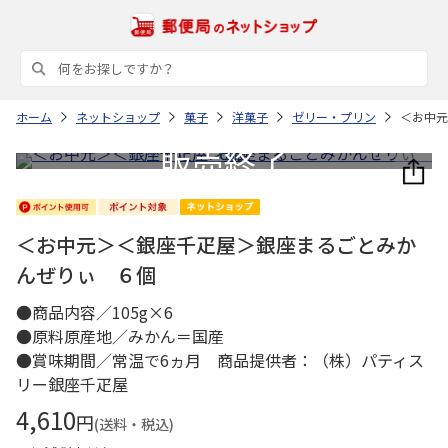
ホーム
ネットショップ
菓子
洋菓子
ゼリー・プリン
＜お中元
＜お中元＞＜銀座千疋屋＞銀座まるごとみか
んぜりぃ ６個
●商品内容／105g×6
●原料原産地／みかん＝国産
●賞味期間／常温で6ヵ月 商品提供者：（株）パティス
リー銀座千疋屋
4,610
円
(送料・税込)