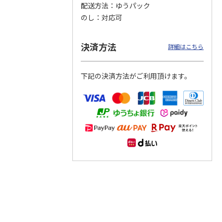
配送方法
ゆうパック
のし
対応可
つぶら
【グリーティング切
【グリーティング切
【のり式】110円普
ーズ
手】ハッピーグリー
手】グリーティング
通切手・千鳥（1シ
ティング（110円）
（シンプル）（110
ート100枚）
決済方法
詳細はこちら
1）
5.0
（2）
円
4.8
…
（11）
4.6
（7）
1,100円
5,500円
11,000円
(送料別)
(送料別)
(送料別)
下記の決済方法がご利用頂けます。