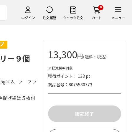
0
ログイン
注文履歴
クイック注文
カート
メニュー
13,300
円
ゼリー９個
(送料・税込)
※軽減税率対象
獲得ポイント： 133 pt
5g×2、ラ フラ
商品番号
8075580773
手提げ袋は５枚付