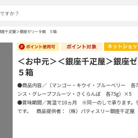
銀座千疋屋＞銀座ゼリー９個 ５箱
＜お中元＞＜銀座千疋屋＞銀座
５箱
●商品内容／（マンゴー・キウイ・ブルーベリー 各7
ンス・グレープフルーツ・さくらんぼ 各75g）×5
●賞味期間／常温で10ヵ月 ※同一のしで承ります。
です。 商品提供者：（株）パティスリー銀座千疋屋