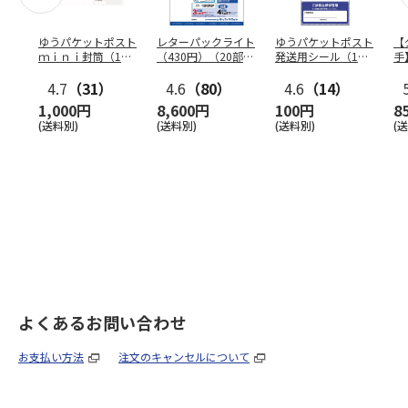
ゆうパケットポスト
レターパックライト
ゆうパケットポスト
【
ｍｉｎｉ封筒（1個
（430円）（20部セ
発送用シール（1個
手
（50枚）セット）
ット）
（20枚）セット）
ン
4.7
（31）
4.6
（80）
4.6
（14）
1,000円
8,600円
100円
8
(送料別)
(送料別)
(送料別)
(
よくあるお問い合わせ
お支払い方法
注文のキャンセルについて