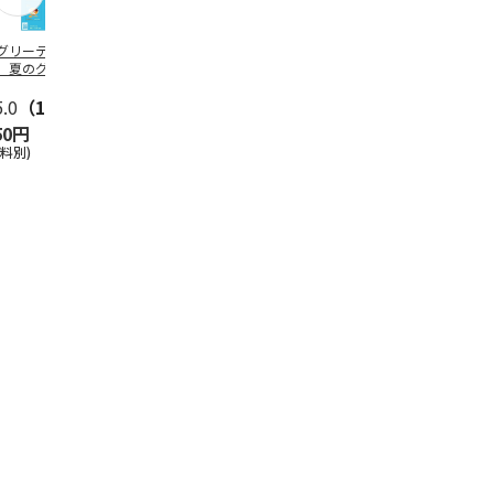
グリーティング切
【グリーティング切
レターパックプラス
＜お中元＞新
】夏のグリーティ
手】夏のグリーティ
（600円）（20部セ
なオールスタ
グ（85円）
ング（110円）
ット）
5.0
（10）
5.0
（17）
4.8
（24）
4.8
（19
50円
1,100円
12,000円
3,780円
送料別)
(送料別)
(送料別)
(送料・税込)