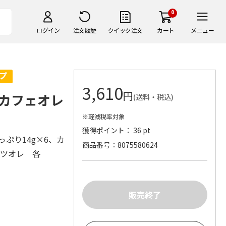
0
ログイン
注文履歴
クイック注文
カート
メニュー
3,610
円
カフェオレ
(送料・税込)
※軽減税率対象
獲得ポイント： 36 pt
ぷり14g×6、カ
商品番号
8075580624
ッツオレ 各
）