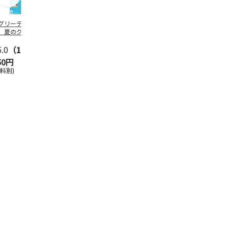
グリーティング切
【グリーティング切
レターパックプラス
＜お中元＞新
】夏のグリーティ
手】夏のグリーティ
（600円）（20部セ
なオールスタ
グ（85円）
ング（110円）
ット）
5.0
（10）
5.0
（17）
4.8
（24）
4.8
（19
50円
1,100円
12,000円
3,780円
送料別)
(送料別)
(送料別)
(送料・税込)