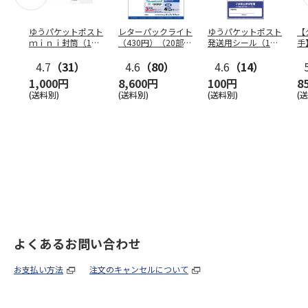
ゆうパケットポスト
レターパックライト
ゆうパケットポスト
【
ｍｉｎｉ封筒（1個
（430円）（20部セ
発送用シール（1個
手
（50枚）セット）
ット）
（20枚）セット）
ン
4.7
（31）
4.6
（80）
4.6
（14）
1,000円
8,600円
100円
8
(送料別)
(送料別)
(送料別)
(
よくあるお問い合わせ
お支払い方法
注文のキャンセルについて