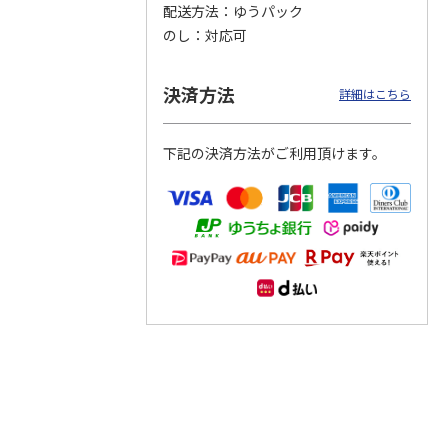
配送方法
ゆうパック
のし
対応可
つぶら
【グリーティング切
【グリーティング切
【のり式】110円普
ーズ
手】ハッピーグリー
手】グリーティング
通切手・千鳥（1シ
ティング（110円）
（シンプル）（110
ート100枚）
決済方法
詳細はこちら
1）
5.0
（2）
円
4.8
…
（11）
4.6
（7）
1,100円
5,500円
11,000円
(送料別)
(送料別)
(送料別)
下記の決済方法がご利用頂けます。