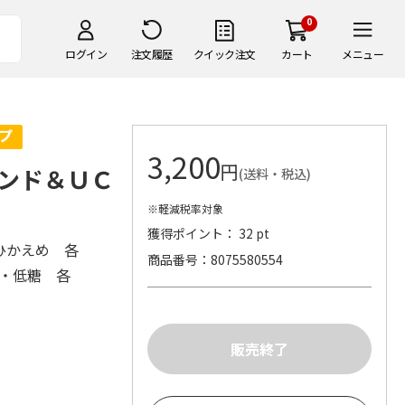
0
ログイン
注文履歴
クイック注文
カート
メニュー
3,200
円
ンド＆ＵＣ
(送料・税込)
※軽減税率対象
獲得ポイント： 32 pt
ひかえめ 各
商品番号
8075580554
糖・低糖 各
）