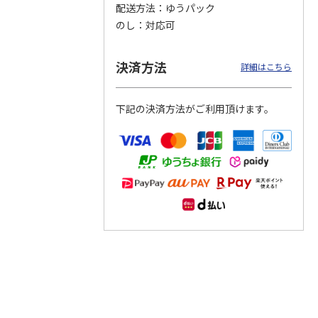
配送方法
ゆうパック
のし
対応可
つぶら
【グリーティング切
【グリーティング切
【のり式】110円普
ーズ
手】ハッピーグリー
手】グリーティング
通切手・千鳥（1シ
ティング（110円）
（シンプル）（110
ート100枚）
決済方法
詳細はこちら
1）
5.0
（2）
円
4.8
…
（11）
4.6
（7）
1,100円
5,500円
11,000円
(送料別)
(送料別)
(送料別)
下記の決済方法がご利用頂けます。