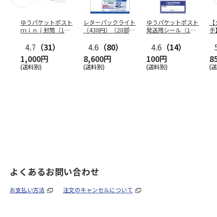
ゆうパケットポスト
レターパックライト
ゆうパケットポスト
【
ｍｉｎｉ封筒（1個
（430円）（20部セ
発送用シール（1個
手
（50枚）セット）
ット）
（20枚）セット）
ン
4.7
（31）
4.6
（80）
4.6
（14）
1,000円
8,600円
100円
8
(送料別)
(送料別)
(送料別)
(
よくあるお問い合わせ
お支払い方法
注文のキャンセルについて