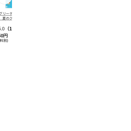
グリーティング切
【グリーティング切
レターパックプラス
＜お中元＞新
】夏のグリーティ
手】夏のグリーティ
（600円）（20部セ
なオールスタ
グ（85円）
ング（110円）
ット）
5.0
（10）
5.0
（17）
4.8
（24）
4.8
（19
50円
1,100円
12,000円
3,780円
送料別)
(送料別)
(送料別)
(送料・税込)