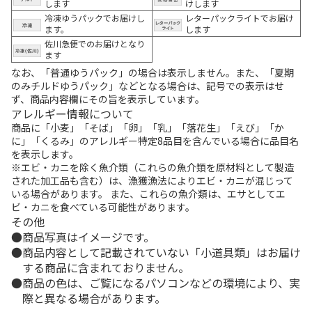
します
けします
冷凍ゆうパックでお届けし
レターパックライトでお届け
ます。
します
佐川急便でのお届けとなり
ます
なお、「普通ゆうパック」の場合は表示しません。また、「夏期
のみチルドゆうパック」などとなる場合は、記号での表示はせ
ず、商品内容欄にその旨を表示しています。
アレルギー情報について
商品に「小麦」「そば」「卵」「乳」「落花生」「えび」「か
に」「くるみ」のアレルギー特定8品目を含んでいる場合に品目名
を表示します。
※エビ・カニを除く魚介類（これらの魚介類を原材料として製造
された加工品も含む）は、漁獲漁法によりエビ・カニが混じって
いる場合があります。 また、これらの魚介類は、エサとしてエ
ビ・カニを食べている可能性があります。
その他
商品写真はイメージです。
商品内容として記載されていない「小道具類」はお届け
する商品に含まれておりません。
商品の色は、ご覧になるパソコンなどの環境により、実
際と異なる場合があります。