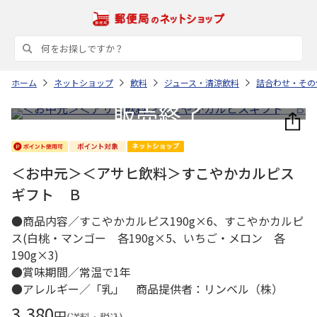
ホーム
ネットショップ
飲料
ジュース・清涼飲料
詰合わせ・その
＜お中元＞＜アサヒ飲料＞すこやかカルピス
ギフト Ｂ
●商品内容／すこやかカルピス190g×6、すこやかカルピ
ス(白桃・マンゴー 各190g×5、いちご・メロン 各
190g×3)
●賞味期間／常温で1年
●アレルギー／「乳」 商品提供者：リンベル（株）
3,380
円