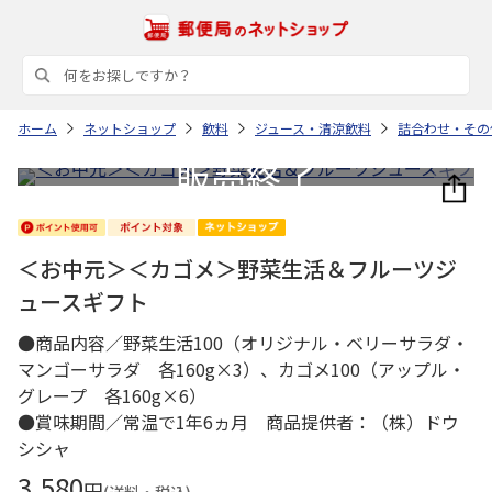
ホーム
ネットショップ
飲料
ジュース・清涼飲料
詰合わせ・その
＜お中元＞＜カゴメ＞野菜生活＆フルーツジ
ュースギフト
●商品内容／野菜生活100（オリジナル・ベリーサラダ・
マンゴーサラダ 各160g×3）、カゴメ100（アップル・
グレープ 各160g×6）
●賞味期間／常温で1年6ヵ月 商品提供者：（株）ドウ
シシャ
3,580
円