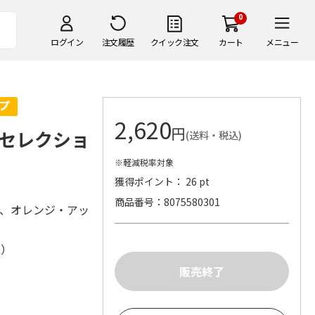
0
ログイン
注文履歴
クイック注文
カート
メニュー
2,620
円
セレクショ
(送料・税込)
※軽減税率対象
獲得ポイント： 26 pt
商品番号
8075580301
4、オレンジ・アッ
株）