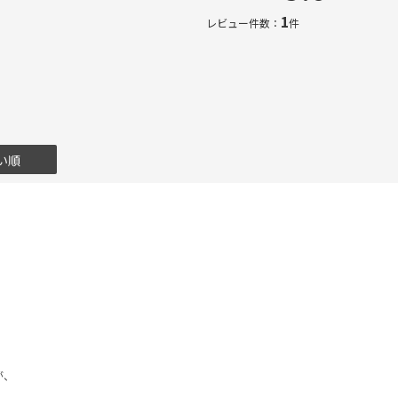
1
レビュー件数：
件
い順
が、