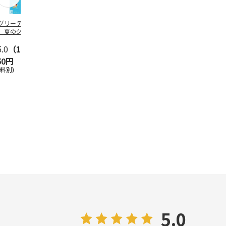
グリーティング切
【グリーティング切
レターパックプラス
＜お中元＞新
】夏のグリーティ
手】夏のグリーティ
（600円）（20部セ
なオールスタ
グ（85円）
ング（110円）
ット）
5.0
（10）
5.0
（17）
4.8
（24）
4.8
（19
50円
1,100円
12,000円
3,780円
送料別)
(送料別)
(送料別)
(送料・税込)
5.0