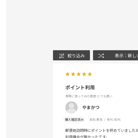
絞り込み
表示：新し
ポイント利用
実際に使ってみた感想
:とても良い
やまかつ
購入確認済み
性別:
男性
年代:
60代
郵便局訪問時にポイントを貯めていました
利用機会が無かったです。