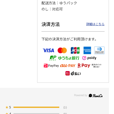
配送方法
ゆうパック
のし
対応可
つぶら
【グリーティング切
【グリーティング切
【のり式】110円普
ーズ
手】ハッピーグリー
手】グリーティング
通切手・千鳥（1シ
ティング（110円）
（シンプル）（110
ート100枚）
決済方法
詳細はこちら
1）
5.0
（2）
円
4.8
…
（11）
4.6
（7）
1,100円
5,500円
11,000円
(送料別)
(送料別)
(送料別)
下記の決済方法がご利用頂けます。
★
5
(1)
★
4
(0)