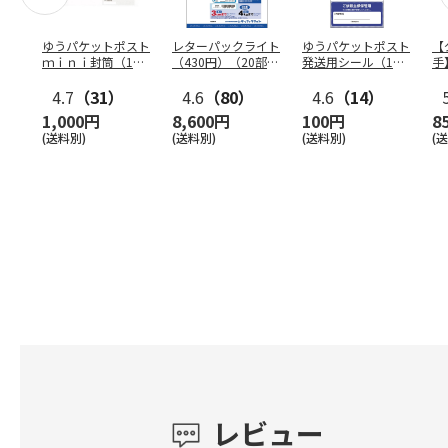
ゆうパケットポスト
レターパックライト
ゆうパケットポスト
【
ｍｉｎｉ封筒（1個
（430円）（20部セ
発送用シール（1個
手
（50枚）セット）
ット）
（20枚）セット）
ン
4.7
（31）
4.6
（80）
4.6
（14）
1,000円
8,600円
100円
8
(送料別)
(送料別)
(送料別)
(
レビュー