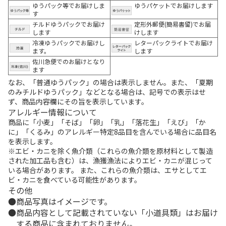
ゆうパック等でお届けしま
ゆうパケットでお届けします
す
チルドゆうパックでお届け
定形外郵便(簡易書留)でお届
します
けします
冷凍ゆうパックでお届けし
レターパックライトでお届け
ます。
します
佐川急便でのお届けとなり
ます
なお、「普通ゆうパック」の場合は表示しません。また、「夏期
のみチルドゆうパック」などとなる場合は、記号での表示はせ
ず、商品内容欄にその旨を表示しています。
アレルギー情報について
商品に「小麦」「そば」「卵」「乳」「落花生」「えび」「か
に」「くるみ」のアレルギー特定8品目を含んでいる場合に品目名
を表示します。
※エビ・カニを除く魚介類（これらの魚介類を原材料として製造
された加工品も含む）は、漁獲漁法によりエビ・カニが混じって
いる場合があります。 また、これらの魚介類は、エサとしてエ
ビ・カニを食べている可能性があります。
その他
商品写真はイメージです。
商品内容として記載されていない「小道具類」はお届け
する商品に含まれておりません。