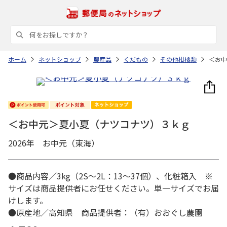
ホーム
ネットショップ
農産品
くだもの
その他柑橘類
＜お中
＜お中元＞夏小夏（ナツコナツ）３ｋｇ
2026年 お中元（東海）
●商品内容／3kg（2S～2L：13～37個）、化粧箱入 ※
サイズは商品提供者にお任せください。単一サイズでお届
けします。
●原産地／高知県 商品提供者：（有）おおぐし農園