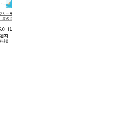
グリーティング切
【グリーティング切
レターパックプラス
＜お中元＞新
】夏のグリーティ
手】夏のグリーティ
（600円）（20部セ
なオールスタ
グ（85円）
ング（110円）
ット）
5.0
（10）
5.0
（17）
4.8
（24）
4.8
（19
50円
1,100円
12,000円
3,780円
送料別)
(送料別)
(送料別)
(送料・税込)