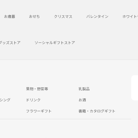
お歳暮
おせち
クリスマス
バレンタイン
ホワイト
グッズストア
ソーシャルギフトストア
果物・野菜等
乳製品
シング
ドリンク
お酒
フラワーギフト
書籍・カタログギフト