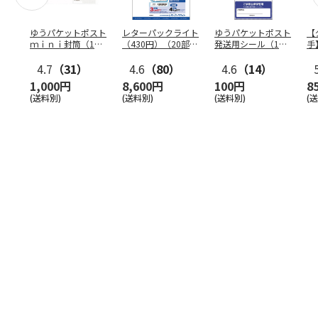
ゆうパケットポスト
レターパックライト
ゆうパケットポスト
【
ｍｉｎｉ封筒（1個
（430円）（20部セ
発送用シール（1個
手
（50枚）セット）
ット）
（20枚）セット）
ン
4.7
（31）
4.6
（80）
4.6
（14）
1,000円
8,600円
100円
8
(送料別)
(送料別)
(送料別)
(