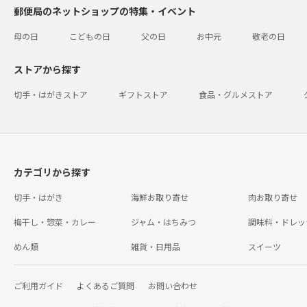
郵便局のネットショップの特集・イベント
母の日
こどもの日
父の日
お中元
敬老の日
ストアから探す
切手・はがきストア
ギフトストア
食品・グルメストア
カテゴリから探す
切手・はがき
海鮮お取り寄せ
肉お取り寄せ
梅干し・惣菜・カレー
ジャム・はちみつ
調味料・ドレッ
めん類
雑貨・日用品
スイーツ
ご利用ガイド
よくあるご質問
お問い合わせ