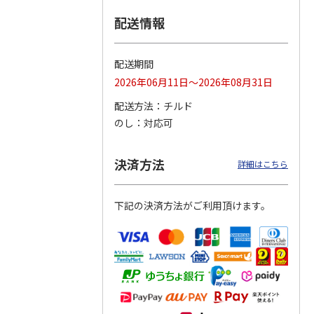
配送情報
つぶら
【グリーティング切
【グリーティング切
【のり式】110円普
ーズ
手】ハッピーグリー
手】グリーティング
通切手・千鳥（1シ
ティング（110円）
（シンプル）（110
ート100枚）
配送期間
1）
5.0
（2）
円
4.8
…
（11）
4.6
（7）
2026年06月11日～2026年08月31日
1,100円
5,500円
11,000円
(送料別)
(送料別)
(送料別)
配送方法
チルド
のし
対応可
決済方法
詳細はこちら
下記の決済方法がご利用頂けます。