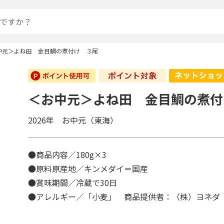
中元＞よね田 金目鯛の煮付け ３尾
＜お中元＞よね田 金目鯛の煮付
2026年 お中元（東海）
●商品内容／180g×3
●原料原産地／キンメダイ＝国産
●賞味期間／冷蔵で30日
●アレルギー／「小麦」 商品提供者：（株）ヨネダ