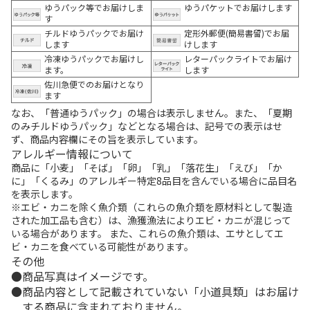
ゆうパック等でお届けしま
ゆうパケットでお届けします
す
チルドゆうパックでお届け
定形外郵便(簡易書留)でお届
します
けします
冷凍ゆうパックでお届けし
レターパックライトでお届け
ます。
します
佐川急便でのお届けとなり
ます
なお、「普通ゆうパック」の場合は表示しません。また、「夏期
のみチルドゆうパック」などとなる場合は、記号での表示はせ
ず、商品内容欄にその旨を表示しています。
アレルギー情報について
商品に「小麦」「そば」「卵」「乳」「落花生」「えび」「か
に」「くるみ」のアレルギー特定8品目を含んでいる場合に品目名
を表示します。
※エビ・カニを除く魚介類（これらの魚介類を原材料として製造
された加工品も含む）は、漁獲漁法によりエビ・カニが混じって
いる場合があります。 また、これらの魚介類は、エサとしてエ
ビ・カニを食べている可能性があります。
その他
商品写真はイメージです。
商品内容として記載されていない「小道具類」はお届け
する商品に含まれておりません。