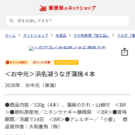
ホーム
ネットショップ
水産品
その他魚類『加工品』
うなぎ（蒲
＜お中元＞浜名湖うなぎ蒲焼４本
2026年 お中元（東海）
●商品内容／520g（4本）、蒲焼のたれ・山椒付 ＜BR
＞●原料原産地／ニホンウナギ＝静岡県 ＜BR＞●賞味
期間／冷蔵で14日 ＜BR＞●アレルギー／「小麦」 商
品提供者：大和養魚（株）