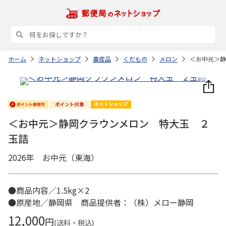
ホーム
ネットショップ
農産品
くだもの
メロン
＜お中元＞静
＜お中元＞静岡クラウンメロン 特大玉 ２
玉詰
2026年 お中元（東海）
●商品内容／1.5kg×2
●原産地／静岡県 商品提供者：（株）メロー静岡
12,000
円
(送料・税込)