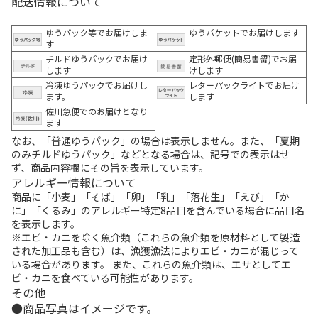
配送情報について
ゆうパック等でお届けしま
ゆうパケットでお届けします
す
チルドゆうパックでお届け
定形外郵便(簡易書留)でお届
します
けします
冷凍ゆうパックでお届けし
レターパックライトでお届け
ます。
します
佐川急便でのお届けとなり
ます
なお、「普通ゆうパック」の場合は表示しません。また、「夏期
のみチルドゆうパック」などとなる場合は、記号での表示はせ
ず、商品内容欄にその旨を表示しています。
アレルギー情報について
商品に「小麦」「そば」「卵」「乳」「落花生」「えび」「か
に」「くるみ」のアレルギー特定8品目を含んでいる場合に品目名
を表示します。
※エビ・カニを除く魚介類（これらの魚介類を原材料として製造
された加工品も含む）は、漁獲漁法によりエビ・カニが混じって
いる場合があります。 また、これらの魚介類は、エサとしてエ
ビ・カニを食べている可能性があります。
その他
商品写真はイメージです。