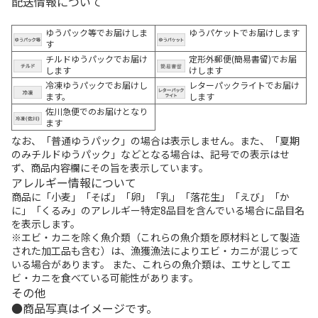
配送情報について
ゆうパック等でお届けしま
ゆうパケットでお届けします
す
チルドゆうパックでお届け
定形外郵便(簡易書留)でお届
します
けします
冷凍ゆうパックでお届けし
レターパックライトでお届け
ます。
します
佐川急便でのお届けとなり
ます
なお、「普通ゆうパック」の場合は表示しません。また、「夏期
のみチルドゆうパック」などとなる場合は、記号での表示はせ
ず、商品内容欄にその旨を表示しています。
アレルギー情報について
商品に「小麦」「そば」「卵」「乳」「落花生」「えび」「か
に」「くるみ」のアレルギー特定8品目を含んでいる場合に品目名
を表示します。
※エビ・カニを除く魚介類（これらの魚介類を原材料として製造
された加工品も含む）は、漁獲漁法によりエビ・カニが混じって
いる場合があります。 また、これらの魚介類は、エサとしてエ
ビ・カニを食べている可能性があります。
その他
商品写真はイメージです。