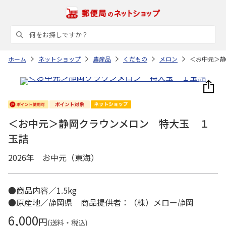
ホーム
ネットショップ
農産品
くだもの
メロン
＜お中元＞静
＜お中元＞静岡クラウンメロン 特大玉 １
玉詰
2026年 お中元（東海）
●商品内容／1.5kg
●原産地／静岡県 商品提供者：（株）メロー静岡
6,000
円
(送料・税込)