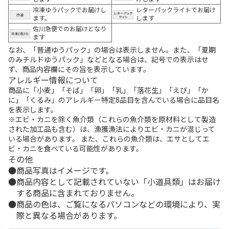
冷凍ゆうパックでお届けし
レターパックライトでお届け
ます。
します
佐川急便でのお届けとなり
ます
なお、「普通ゆうパック」の場合は表示しません。また、「夏期
のみチルドゆうパック」などとなる場合は、記号での表示はせ
ず、商品内容欄にその旨を表示しています。
アレルギー情報について
商品に「小麦」「そば」「卵」「乳」「落花生」「えび」「か
に」「くるみ」のアレルギー特定8品目を含んでいる場合に品目名
を表示します。
※エビ・カニを除く魚介類（これらの魚介類を原材料として製造
された加工品も含む）は、漁獲漁法によりエビ・カニが混じって
いる場合があります。 また、これらの魚介類は、エサとしてエ
ビ・カニを食べている可能性があります。
その他
商品写真はイメージです。
商品内容として記載されていない「小道具類」はお届け
する商品に含まれておりません。
商品の色は、ご覧になるパソコンなどの環境により、実
際と異なる場合があります。