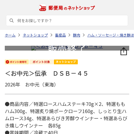
ホーム
ネットショップ
畜産品
豚肉
ハム・ソーセージ・焼き豚ほ
＜お中元＞伝承 ＤＳＢ－４５
2026年 お中元（東海）
●商品内容／特選ロースハムステーキ70g×2、特選もも
ハム300g、特選炙り焼ポークローフ160g、しっとり生ハ
ムロース34g、特選あらびき芳醇ウインナー・特選あらび
き燻しウインナー 各85g
●賞味期間／冷蔵で40日