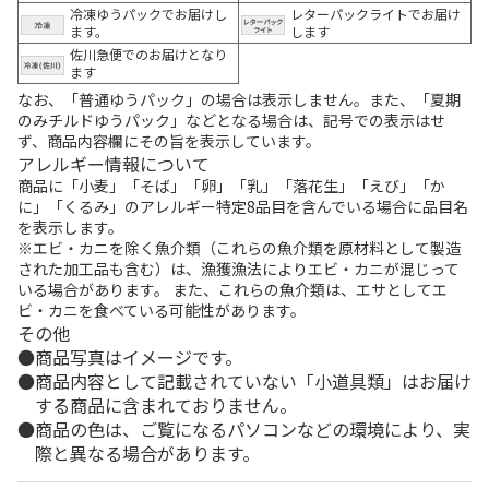
冷凍ゆうパックでお届けし
レターパックライトでお届け
ます。
します
佐川急便でのお届けとなり
ます
なお、「普通ゆうパック」の場合は表示しません。また、「夏期
のみチルドゆうパック」などとなる場合は、記号での表示はせ
ず、商品内容欄にその旨を表示しています。
アレルギー情報について
商品に「小麦」「そば」「卵」「乳」「落花生」「えび」「か
に」「くるみ」のアレルギー特定8品目を含んでいる場合に品目名
を表示します。
※エビ・カニを除く魚介類（これらの魚介類を原材料として製造
された加工品も含む）は、漁獲漁法によりエビ・カニが混じって
いる場合があります。 また、これらの魚介類は、エサとしてエ
ビ・カニを食べている可能性があります。
その他
商品写真はイメージです。
商品内容として記載されていない「小道具類」はお届け
する商品に含まれておりません。
商品の色は、ご覧になるパソコンなどの環境により、実
際と異なる場合があります。