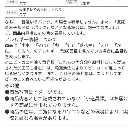
ます。
します
佐川急便でのお届けとなり
ます
なお、「普通ゆうパック」の場合は表示しません。また、「夏期
のみチルドゆうパック」などとなる場合は、記号での表示はせ
ず、商品内容欄にその旨を表示しています。
アレルギー情報について
商品に「小麦」「そば」「卵」「乳」「落花生」「えび」「か
に」「くるみ」のアレルギー特定8品目を含んでいる場合に品目名
を表示します。
※エビ・カニを除く魚介類（これらの魚介類を原材料として製造
された加工品も含む）は、漁獲漁法によりエビ・カニが混じって
いる場合があります。 また、これらの魚介類は、エサとしてエ
ビ・カニを食べている可能性があります。
その他
商品写真はイメージです。
商品内容として記載されていない「小道具類」はお届け
する商品に含まれておりません。
商品の色は、ご覧になるパソコンなどの環境により、実
際と異なる場合があります。