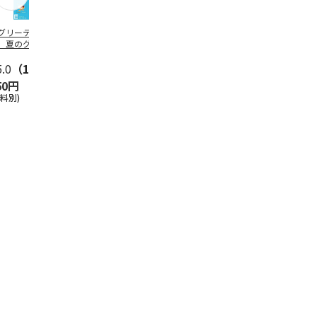
グリーティング切
【グリーティング切
レターパックプラス
＜お中元＞新
】夏のグリーティ
手】夏のグリーティ
（600円）（20部セ
なオールスタ
グ（85円）
ング（110円）
ット）
5.0
（10）
5.0
（17）
4.8
（24）
4.8
（19
50円
1,100円
12,000円
3,780円
送料別)
(送料別)
(送料別)
(送料・税込)