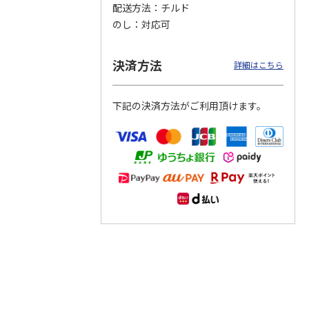
配送方法
チルド
のし
対応可
つぶら
【グリーティング切
【グリーティング切
【のり式】110円普
ーズ
手】ハッピーグリー
手】グリーティング
通切手・千鳥（1シ
ティング（110円）
（シンプル）（110
ート100枚）
決済方法
詳細はこちら
1）
5.0
（2）
円
4.8
…
（11）
4.6
（7）
1,100円
5,500円
11,000円
(送料別)
(送料別)
(送料別)
下記の決済方法がご利用頂けます。