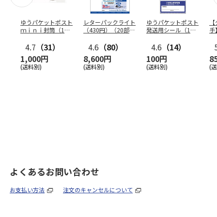
ゆうパケットポスト
レターパックライト
ゆうパケットポスト
【
ｍｉｎｉ封筒（1個
（430円）（20部セ
発送用シール（1個
手
（50枚）セット）
ット）
（20枚）セット）
ン
4.7
（31）
4.6
（80）
4.6
（14）
1,000円
8,600円
100円
8
(送料別)
(送料別)
(送料別)
(
よくあるお問い合わせ
お支払い方法
注文のキャンセルについて