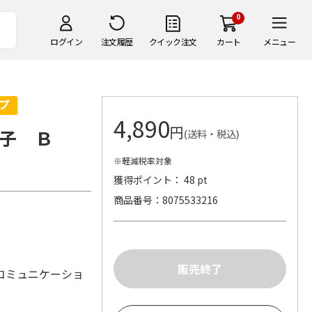
0
ログイン
注文履歴
クイック注文
カート
メニュー
4,890
円
子 Ｂ
(送料・税込)
※軽減税率対象
獲得ポイント： 48 pt
商品番号
8075533216
コミュニケーショ