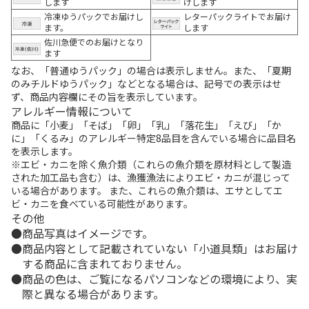
します
けします
冷凍ゆうパックでお届けし
レターパックライトでお届け
ます。
します
佐川急便でのお届けとなり
ます
なお、「普通ゆうパック」の場合は表示しません。また、「夏期
のみチルドゆうパック」などとなる場合は、記号での表示はせ
ず、商品内容欄にその旨を表示しています。
アレルギー情報について
商品に「小麦」「そば」「卵」「乳」「落花生」「えび」「か
に」「くるみ」のアレルギー特定8品目を含んでいる場合に品目名
を表示します。
※エビ・カニを除く魚介類（これらの魚介類を原材料として製造
された加工品も含む）は、漁獲漁法によりエビ・カニが混じって
いる場合があります。 また、これらの魚介類は、エサとしてエ
ビ・カニを食べている可能性があります。
その他
商品写真はイメージです。
商品内容として記載されていない「小道具類」はお届け
する商品に含まれておりません。
商品の色は、ご覧になるパソコンなどの環境により、実
際と異なる場合があります。