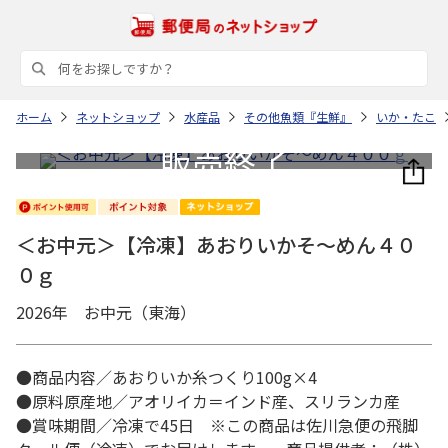
ホーム
ネットショップ
水産品
その他魚類『生鮮』
いか・たこ
＜お中元＞【冷凍】あおりいかそ～めん４０
０ｇ
2026年 お中元（東海）
●商品内容／あおりいか糸つくり100g×4
●原料原産地／アオリイカ＝インド産、スリランカ産
●賞味期間／冷凍で45日 ※この商品は佐川急便の飛脚