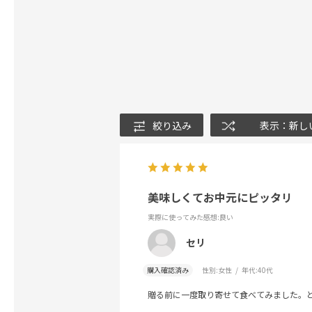
絞り込み
表示：新し
美味しくてお中元にピッタリ
実際に使ってみた感想
:良い
セリ
購入確認済み
性別:
女性
年代:
40代
贈る前に一度取り寄せて食べてみました。