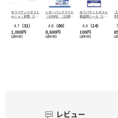
ゆうパケットポスト
レターパックライト
ゆうパケットポスト
【
ｍｉｎｉ封筒（1個
（430円）（20部セ
発送用シール（1個
手
（50枚）セット）
ット）
（20枚）セット）
ン
4.7
（31）
4.6
（80）
4.6
（14）
1,000円
8,600円
100円
8
(送料別)
(送料別)
(送料別)
(
レビュー