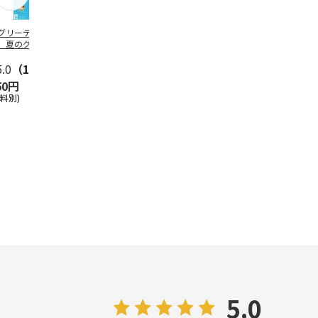
グリーティング切
【グリーティング切
レターパックプラス
＜お中元＞新
】夏のグリーティ
手】夏のグリーティ
（600円）（20部セ
なオールスタ
グ（85円）
ング（110円）
ット）
5.0
（10）
5.0
（17）
4.8
（24）
4.8
（19
50円
1,100円
12,000円
3,780円
送料別)
(送料別)
(送料別)
(送料・税込)
5.0