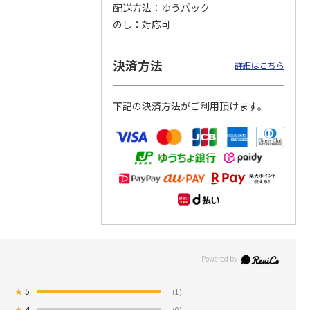
配送方法
ゆうパック
のし
対応可
つぶら
【グリーティング切
【グリーティング切
【のり式】110円普
ーズ
手】ハッピーグリー
手】グリーティング
通切手・千鳥（1シ
ティング（110円）
（シンプル）（110
ート100枚）
決済方法
詳細はこちら
1）
5.0
（2）
円
4.8
…
（11）
4.6
（7）
1,100円
5,500円
11,000円
(送料別)
(送料別)
(送料別)
下記の決済方法がご利用頂けます。
★
5
(1)
★
4
(0)