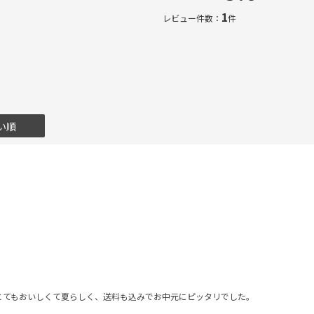
1
レビュー件数：
件
い順
とてもおいしくて夏らしく、送料も込みでお中元にピッタリでした。