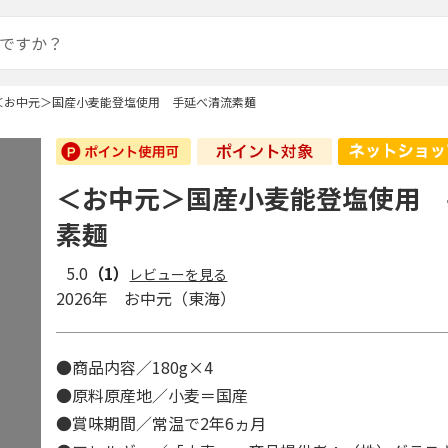
＜お中元＞国産小麦能登塩使用 手延べ清流素麺
＜お中元＞国産小麦能登塩使用 
素麺
5.0
（1）
レビューを見る
2026年 お中元（東海）
●商品内容／180g×4
●原料原産地／小麦＝国産
●賞味期間／常温で2年6ヵ月