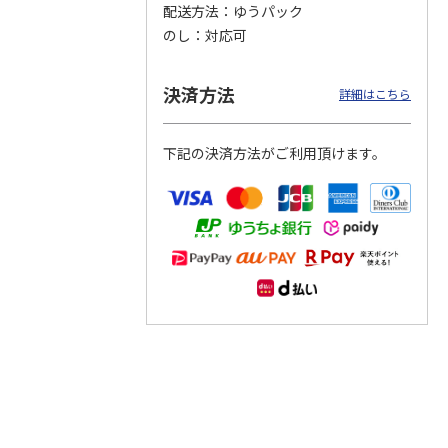
配送方法
ゆうパック
のし
対応可
つぶら
【グリーティング切
【グリーティング切
【のり式】110円普
ーズ
手】ハッピーグリー
手】グリーティング
通切手・千鳥（1シ
ティング（110円）
（シンプル）（110
ート100枚）
決済方法
詳細はこちら
1）
5.0
（2）
円
4.8
…
（11）
4.6
（7）
1,100円
5,500円
11,000円
(送料別)
(送料別)
(送料別)
下記の決済方法がご利用頂けます。