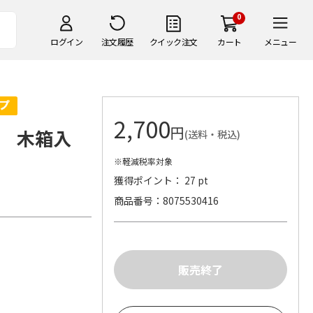
0
ログイン
注文履歴
クイック注文
カート
メニュー
2,700
円
ん 木箱入
(送料・税込)
※軽減税率対象
獲得ポイント： 27 pt
商品番号
8075530416