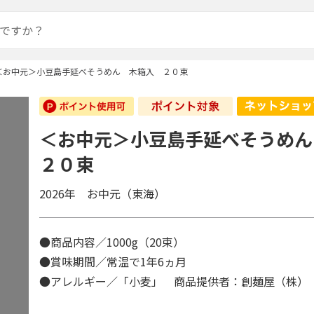
＜お中元＞小豆島手延べそうめん 木箱入 ２０束
＜お中元＞小豆島手延べそうめ
２０束
2026年 お中元（東海）
●商品内容／1000g（20束）
●賞味期間／常温で1年6ヵ月
●アレルギー／「小麦」 商品提供者：創麺屋（株）