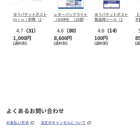
ゆうパケットポスト
レターパックライト
ゆうパケットポスト
【
ｍｉｎｉ封筒（1個
（430円）（20部セ
発送用シール（1個
手
（50枚）セット）
ット）
（20枚）セット）
ン
4.7
（31）
4.6
（80）
4.6
（14）
1,000円
8,600円
100円
8
(送料別)
(送料別)
(送料別)
(
よくあるお問い合わせ
お支払い方法
注文のキャンセルについて