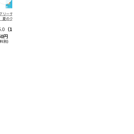
グリーティング切
【グリーティング切
レターパックプラス
＜お中元＞新
】夏のグリーティ
手】夏のグリーティ
（600円）（20部セ
なオールスタ
グ（85円）
ング（110円）
ット）
5.0
（10）
5.0
（17）
4.8
（24）
4.8
（19
50円
1,100円
12,000円
3,780円
送料別)
(送料別)
(送料別)
(送料・税込)