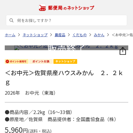
ホーム
ネットショップ
農産品
くだもの
みかん
＜お中元＞佐
＜お中元＞佐賀県産ハウスみかん ２．２ｋ
ｇ
2026年 お中元（東海）
●商品内容／2.2kg（16～33個）
●原産地／佐賀県 商品提供者：全国農協食品（株）
5,960
円
(送料・税込)