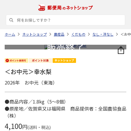
ホーム
ネットショップ
農産品
くだもの
なし・洋なし
＜お中
＜お中元＞幸水梨
2026年 お中元（東海）
●商品内容／1.8kg（5～8個）
●原産地／佐賀県又は福岡県 商品提供者：全国農協食品
（株）
4,100
円
(送料・税込)