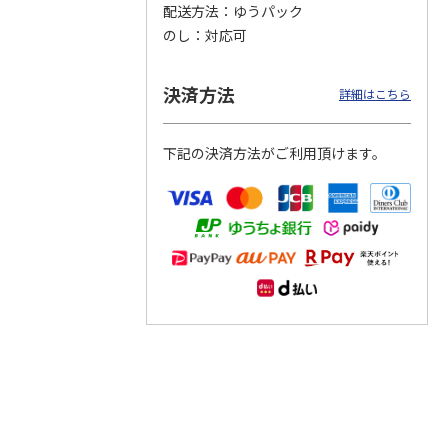
配送方法
ゆうパック
のし
対応可
つぶら
【グリーティング切
【グリーティング切
【のり式】110円普
ーズ
手】ハッピーグリー
手】グリーティング
通切手・千鳥（1シ
ティング（110円）
（シンプル）（110
ート100枚）
決済方法
詳細はこちら
1）
5.0
（2）
円
4.8
…
（11）
4.6
（7）
1,100円
5,500円
11,000円
(送料別)
(送料別)
(送料別)
下記の決済方法がご利用頂けます。