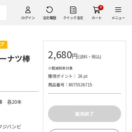
0
ログイン
注文履歴
クイック注文
カート
メニュー
2,680
円
ドーナツ棒
(送料・税込)
※軽減税率対象
獲得ポイント： 26 pt
商品番号
8075526715
棒 各20本
フジバンビ