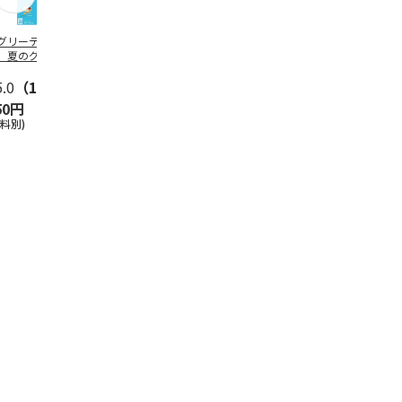
グリーティング切
【グリーティング切
レターパックプラス
＜お中元＞新
】夏のグリーティ
手】夏のグリーティ
（600円）（20部セ
なオールスタ
グ（85円）
ング（110円）
ット）
5.0
（10）
5.0
（17）
4.8
（24）
4.8
（19
50円
1,100円
12,000円
3,780円
送料別)
(送料別)
(送料別)
(送料・税込)