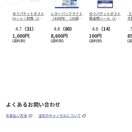
ゆうパケットポスト
レターパックライト
ゆうパケットポスト
【
ｍｉｎｉ封筒（1個
（430円）（20部セ
発送用シール（1個
手
（50枚）セット）
ット）
（20枚）セット）
ン
4.7
（31）
4.6
（80）
4.6
（14）
1,000円
8,600円
100円
8
(送料別)
(送料別)
(送料別)
(
よくあるお問い合わせ
お支払い方法
注文のキャンセルについて