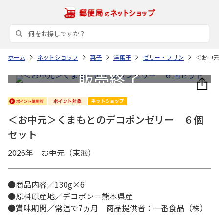
ホーム
ネットショップ
菓子
洋菓子
ゼリー・プリン
＜お中元
＜お中元＞くまもとのデコポンゼリー ６個
セット
2026年 お中元（東海）
●商品内容／130g×6
●原料原産地／デコポン＝熊本県産
●賞味期間／常温で7ヵ月 商品提供者：一番食品（株）