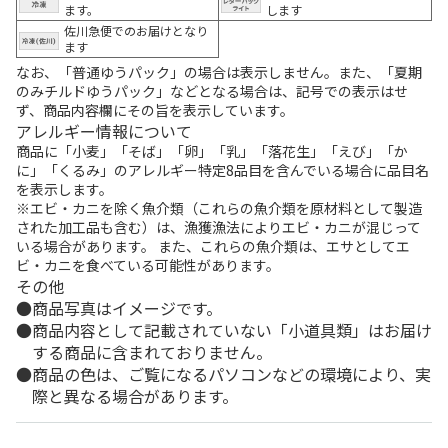
ます。
します
佐川急便でのお届けとなり
ます
なお、「普通ゆうパック」の場合は表示しません。また、「夏期
のみチルドゆうパック」などとなる場合は、記号での表示はせ
ず、商品内容欄にその旨を表示しています。
アレルギー情報について
商品に「小麦」「そば」「卵」「乳」「落花生」「えび」「か
に」「くるみ」のアレルギー特定8品目を含んでいる場合に品目名
を表示します。
※エビ・カニを除く魚介類（これらの魚介類を原材料として製造
された加工品も含む）は、漁獲漁法によりエビ・カニが混じって
いる場合があります。 また、これらの魚介類は、エサとしてエ
ビ・カニを食べている可能性があります。
その他
商品写真はイメージです。
商品内容として記載されていない「小道具類」はお届け
する商品に含まれておりません。
商品の色は、ご覧になるパソコンなどの環境により、実
際と異なる場合があります。