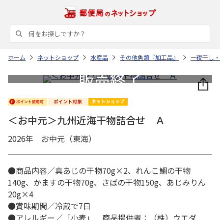
ホーム
ネットショップ
水産品
その他魚類『加工品』
一夜干し・
＜お中元＞九州近海干物詰合せ Ａ
2026年 お中元（東海）
●商品内容／真あじの干物70g×2、れんこ鯛の干物
140g、かますの干物70g、さばの干物150g、あじみりん
20g×4
●賞味期間／冷蔵で7日
●アレルギー／「小麦」 商品提供者：（株）ウエダ