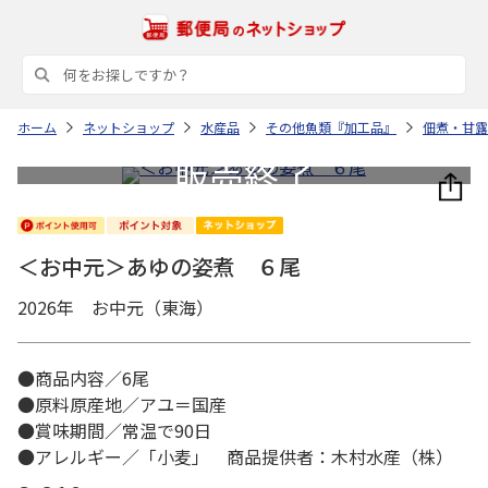
ホーム
ネットショップ
水産品
その他魚類『加工品』
佃煮・甘露
＜お中元＞あゆの姿煮 ６尾
2026年 お中元（東海）
●商品内容／6尾
●原料原産地／アユ＝国産
●賞味期間／常温で90日
●アレルギー／「小麦」 商品提供者：木村水産（株）