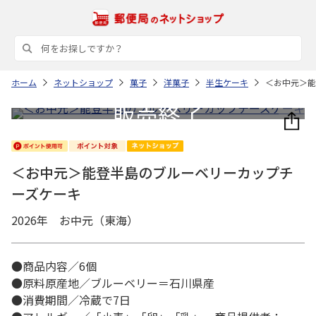
ホーム
ネットショップ
菓子
洋菓子
半生ケーキ
＜お中元＞能
＜お中元＞能登半島のブルーベリーカップチ
ーズケーキ
2026年 お中元（東海）
●商品内容／6個
●原料原産地／ブルーベリー＝石川県産
●消費期間／冷蔵で7日