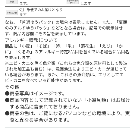
ます。
します
佐川急便でのお届けとなり
ます
なお、「普通ゆうパック」の場合は表示しません。また、「夏期
のみチルドゆうパック」などとなる場合は、記号での表示はせ
ず、商品内容欄にその旨を表示しています。
アレルギー情報について
商品に「小麦」「そば」「卵」「乳」「落花生」「えび」「か
に」「くるみ」のアレルギー特定8品目を含んでいる場合に品目名
を表示します。
※エビ・カニを除く魚介類（これらの魚介類を原材料として製造
された加工品も含む）は、漁獲漁法によりエビ・カニが混じって
いる場合があります。 また、これらの魚介類は、エサとしてエ
ビ・カニを食べている可能性があります。
その他
商品写真はイメージです。
商品内容として記載されていない「小道具類」はお届け
する商品に含まれておりません。
商品の色は、ご覧になるパソコンなどの環境により、実
際と異なる場合があります。