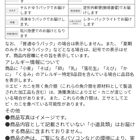
す
チルドゆうパックでお届け
定形外郵便(簡易書留)でお届
します
けします
冷凍ゆうパックでお届けし
レターパックライトでお届け
ます。
します
佐川急便でのお届けとなり
ます
なお、「普通ゆうパック」の場合は表示しません。また、「夏期
のみチルドゆうパック」などとなる場合は、記号での表示はせ
ず、商品内容欄にその旨を表示しています。
アレルギー情報について
商品に「小麦」「そば」「卵」「乳」「落花生」「えび」「か
に」「くるみ」のアレルギー特定8品目を含んでいる場合に品目名
を表示します。
※エビ・カニを除く魚介類（これらの魚介類を原材料として製造
された加工品も含む）は、漁獲漁法によりエビ・カニが混じって
いる場合があります。 また、これらの魚介類は、エサとしてエ
ビ・カニを食べている可能性があります。
その他
商品写真はイメージです。
商品内容として記載されていない「小道具類」はお届け
する商品に含まれておりません。
商品の色は、ご覧になるパソコンなどの環境により、実