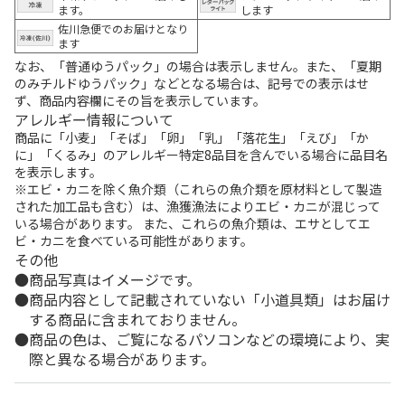
ます。
します
佐川急便でのお届けとなり
ます
なお、「普通ゆうパック」の場合は表示しません。また、「夏期
のみチルドゆうパック」などとなる場合は、記号での表示はせ
ず、商品内容欄にその旨を表示しています。
アレルギー情報について
商品に「小麦」「そば」「卵」「乳」「落花生」「えび」「か
に」「くるみ」のアレルギー特定8品目を含んでいる場合に品目名
を表示します。
※エビ・カニを除く魚介類（これらの魚介類を原材料として製造
された加工品も含む）は、漁獲漁法によりエビ・カニが混じって
いる場合があります。 また、これらの魚介類は、エサとしてエ
ビ・カニを食べている可能性があります。
その他
商品写真はイメージです。
商品内容として記載されていない「小道具類」はお届け
する商品に含まれておりません。
商品の色は、ご覧になるパソコンなどの環境により、実
際と異なる場合があります。