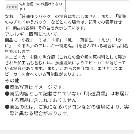
佐川急便でのお届けとなり
ます
なお、「普通ゆうパック」の場合は表示しません。また、「夏期
のみチルドゆうパック」などとなる場合は、記号での表示はせ
ず、商品内容欄にその旨を表示しています。
アレルギー情報について
商品に「小麦」「そば」「卵」「乳」「落花生」「えび」「か
に」「くるみ」のアレルギー特定8品目を含んでいる場合に品目名
を表示します。
※エビ・カニを除く魚介類（これらの魚介類を原材料として製造
された加工品も含む）は、漁獲漁法によりエビ・カニが混じって
いる場合があります。 また、これらの魚介類は、エサとしてエ
ビ・カニを食べている可能性があります。
その他
商品写真はイメージです。
商品内容として記載されていない「小道具類」はお届け
する商品に含まれておりません。
商品の色は、ご覧になるパソコンなどの環境により、実
際と異なる場合があります。