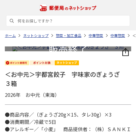
ホーム
ネットショップ
惣菜・加工食品
中華惣菜
中華惣菜
＜
＜お中元＞宇都宮餃子 宇味家のぎょうざ
３箱
2026年 お中元（東海）
●商品内容／（ぎょうざ20g×15、タレ30g）×3
●消費期間／冷蔵で5日
●アレルギー／「小麦」 商品提供者：（株）ＳＡＮＫＩ