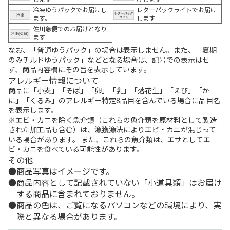
冷凍ゆうパックでお届けし
レターパックライトでお届け
ます。
します
佐川急便でのお届けとなり
ます
なお、「普通ゆうパック」の場合は表示しません。また、「夏期
のみチルドゆうパック」などとなる場合は、記号での表示はせ
ず、商品内容欄にその旨を表示しています。
アレルギー情報について
商品に「小麦」「そば」「卵」「乳」「落花生」「えび」「か
に」「くるみ」のアレルギー特定8品目を含んでいる場合に品目名
を表示します。
※エビ・カニを除く魚介類（これらの魚介類を原材料として製造
された加工品も含む）は、漁獲漁法によりエビ・カニが混じって
いる場合があります。 また、これらの魚介類は、エサとしてエ
ビ・カニを食べている可能性があります。
その他
商品写真はイメージです。
商品内容として記載されていない「小道具類」はお届け
する商品に含まれておりません。
商品の色は、ご覧になるパソコンなどの環境により、実
際と異なる場合があります。