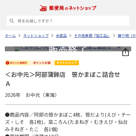
ホーム
ネットショップ
水産品
その他魚類『加工品』
練り物（か
＜お中元＞阿部蒲鉾店 笹かまぼこ詰合せ
Ａ
2026年 お中元（東海）
●商品内容／阿部の笹かまぼこ4枚、笹だより(えび・チー
ズ・しそ 各1枚)、菜ころん(たまねぎ・むきえび・仙台
みそねぎ・たこ 各1個)