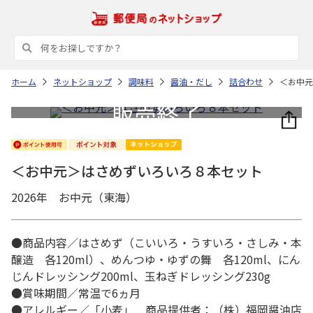
ホーム
ネットショップ
調味料
醤油・だし
詰合わせ
＜お中元
＜お中元＞はさめずいろいろ８本セット
2026年 お中元（東海）
●商品内容／はさめず（こいいろ・うすいろ・さしみ・本
醸造 各120ml）、めんつゆ・ゆずの舞 各120ml、にん
じんドレッシング200ml、玉ねぎドレッシング230g
●賞味期間／常温で6ヵ月
●アレルギー／「小麦」 商品提供者：（株）福岡醤油店