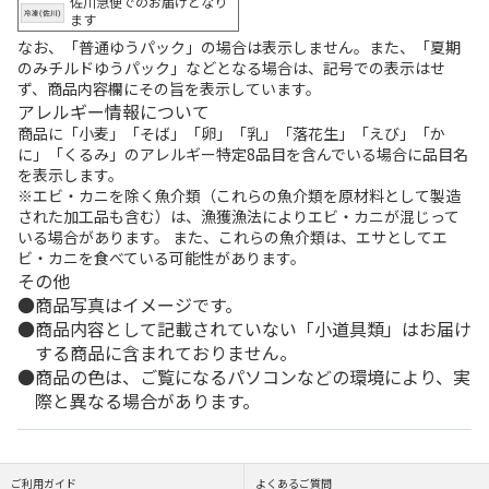
佐川急便でのお届けとなり
ます
なお、「普通ゆうパック」の場合は表示しません。また、「夏期
のみチルドゆうパック」などとなる場合は、記号での表示はせ
ず、商品内容欄にその旨を表示しています。
アレルギー情報について
商品に「小麦」「そば」「卵」「乳」「落花生」「えび」「か
に」「くるみ」のアレルギー特定8品目を含んでいる場合に品目名
を表示します。
※エビ・カニを除く魚介類（これらの魚介類を原材料として製造
された加工品も含む）は、漁獲漁法によりエビ・カニが混じって
いる場合があります。 また、これらの魚介類は、エサとしてエ
ビ・カニを食べている可能性があります。
その他
商品写真はイメージです。
商品内容として記載されていない「小道具類」はお届け
する商品に含まれておりません。
商品の色は、ご覧になるパソコンなどの環境により、実
際と異なる場合があります。
ご利用ガイド
よくあるご質問