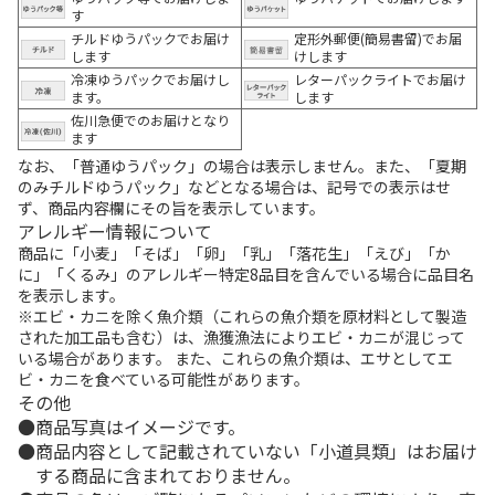
す
チルドゆうパックでお届け
定形外郵便(簡易書留)でお届
します
けします
冷凍ゆうパックでお届けし
レターパックライトでお届け
ます。
します
佐川急便でのお届けとなり
ます
なお、「普通ゆうパック」の場合は表示しません。また、「夏期
のみチルドゆうパック」などとなる場合は、記号での表示はせ
ず、商品内容欄にその旨を表示しています。
アレルギー情報について
商品に「小麦」「そば」「卵」「乳」「落花生」「えび」「か
に」「くるみ」のアレルギー特定8品目を含んでいる場合に品目名
を表示します。
※エビ・カニを除く魚介類（これらの魚介類を原材料として製造
された加工品も含む）は、漁獲漁法によりエビ・カニが混じって
いる場合があります。 また、これらの魚介類は、エサとしてエ
ビ・カニを食べている可能性があります。
その他
商品写真はイメージです。
商品内容として記載されていない「小道具類」はお届け
する商品に含まれておりません。