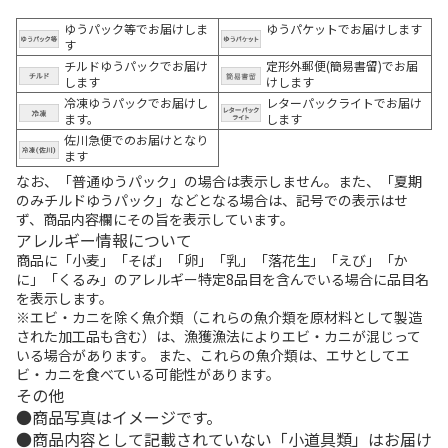
ゆうパック等でお届けしま
ゆうパケットでお届けします
す
チルドゆうパックでお届け
定形外郵便(簡易書留)でお届
します
けします
冷凍ゆうパックでお届けし
レターパックライトでお届け
ます。
します
佐川急便でのお届けとなり
ます
なお、「普通ゆうパック」の場合は表示しません。また、「夏期
のみチルドゆうパック」などとなる場合は、記号での表示はせ
ず、商品内容欄にその旨を表示しています。
アレルギー情報について
商品に「小麦」「そば」「卵」「乳」「落花生」「えび」「か
に」「くるみ」のアレルギー特定8品目を含んでいる場合に品目名
を表示します。
※エビ・カニを除く魚介類（これらの魚介類を原材料として製造
された加工品も含む）は、漁獲漁法によりエビ・カニが混じって
いる場合があります。 また、これらの魚介類は、エサとしてエ
ビ・カニを食べている可能性があります。
その他
商品写真はイメージです。
商品内容として記載されていない「小道具類」はお届け