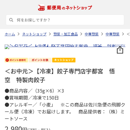
ホーム
ネットショップ
惣菜・加工食品
中華惣菜
中華惣菜
＜
＜お中元＞【冷凍】餃子専門店宇都宮 悟
空 特製肉餃子
●商品内容／（35g×6）×3
●賞味期間／冷凍で150日
●アレルギー／「小麦」 ※この商品は佐川急便の飛脚ク
ール便（冷凍）でお届けします。 商品提供者：（株）ミ
ートソース
2,980
円