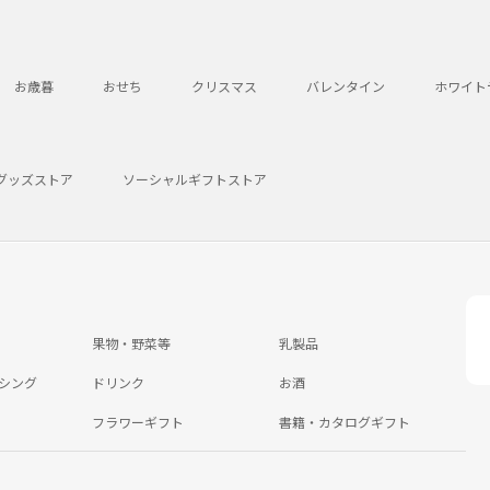
お歳暮
おせち
クリスマス
バレンタイン
ホワイト
グッズストア
ソーシャルギフトストア
果物・野菜等
乳製品
シング
ドリンク
お酒
フラワーギフト
書籍・カタログギフト