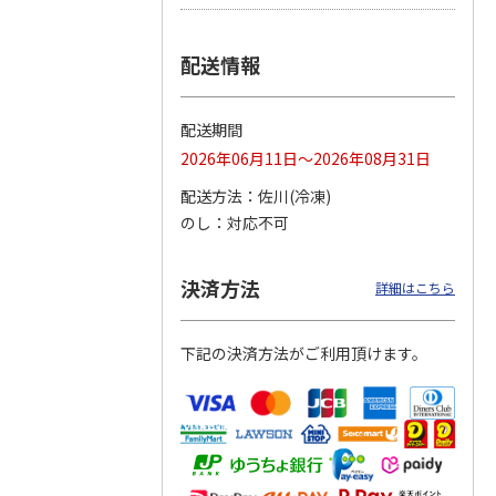
つぶら
【グリーティング切
【グリーティング切
【のり式】110円普
配送情報
ーズ
手】ハッピーグリー
手】グリーティング
通切手・千鳥（1シ
ティング（110円）
（シンプル）（110
ート100枚）
1）
5.0
（2）
円
4.8
…
（11）
4.6
（7）
配送期間
1,100円
5,500円
11,000円
(送料別)
(送料別)
(送料別)
2026年06月11日～2026年08月31日
配送方法
佐川(冷凍)
のし
対応不可
決済方法
詳細はこちら
下記の決済方法がご利用頂けます。