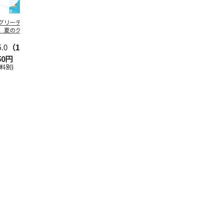
グリーティング切
【グリーティング切
レターパックプラス
＜お中元＞新
】夏のグリーティ
手】夏のグリーティ
（600円）（20部セ
なオールスタ
グ（85円）
ング（110円）
ット）
5.0
（10）
5.0
（17）
4.8
（24）
4.8
（19
50円
1,100円
12,000円
3,780円
送料別)
(送料別)
(送料別)
(送料・税込)