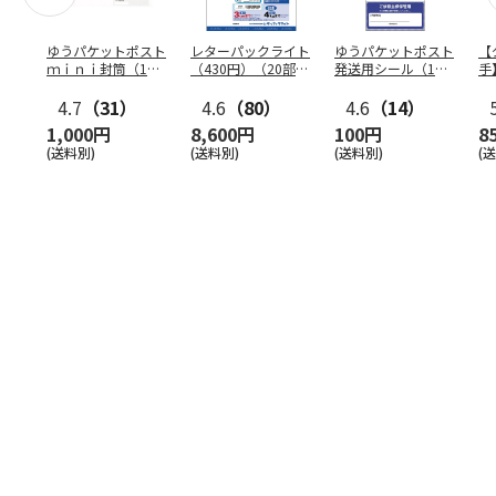
ゆうパケットポスト
レターパックライト
ゆうパケットポスト
【
ｍｉｎｉ封筒（1個
（430円）（20部セ
発送用シール（1個
手
（50枚）セット）
ット）
（20枚）セット）
ン
4.7
（31）
4.6
（80）
4.6
（14）
1,000円
8,600円
100円
8
(送料別)
(送料別)
(送料別)
(