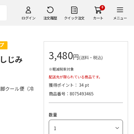
0
ログイン
注文履歴
クイック注文
カート
メニュー
3,480
円
しじみ
(送料・税込)
※軽減税率対象
配送先が限られている商品です。
獲得ポイント： 34 pt
飛脚クール便（冷
商品番号
8075493465
数量