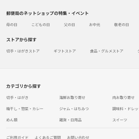
郵便局のネットショップの特集・イベント
母の日
こどもの日
父の日
お中元
敬老の日
ストアから探す
切手・はがきストア
ギフトストア
食品・グルメストア
カテゴリから探す
切手・はがき
海鮮お取り寄せ
肉お取り寄せ
梅干し・惣菜・カレー
ジャム・はちみつ
調味料・ドレッ
めん類
雑貨・日用品
スイーツ
ご利用ガイド
よくあるご質問
お問い合わせ