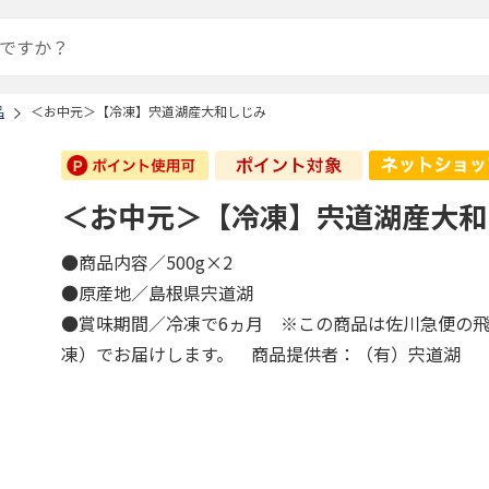
品
＜お中元＞【冷凍】宍道湖産大和しじみ
＜お中元＞【冷凍】宍道湖産大和
●商品内容／500g×2
●原産地／島根県宍道湖
●賞味期間／冷凍で6ヵ月 ※この商品は佐川急便の
凍）でお届けします。 商品提供者：（有）宍道湖