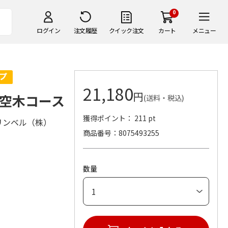
0
ログイン
注文履歴
クイック注文
カート
メニュー
21,180
円
空木コース
(送料・税込)
獲得ポイント： 211 pt
リンベル（株）
商品番号
8075493255
数量