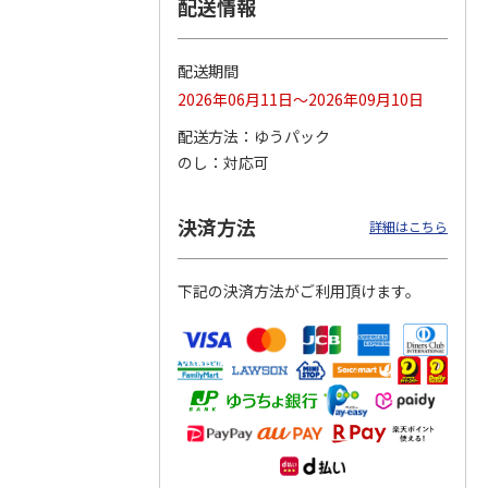
配送情報
つぶら
【グリーティング切
【グリーティング切
【のり式】110円普
ーズ
手】ハッピーグリー
手】グリーティング
通切手・千鳥（1シ
配送期間
ティング（110円）
（シンプル）（110
ート100枚）
2026年06月11日～2026年09月10日
1）
5.0
（2）
円
4.8
…
（11）
4.6
（7）
1,100円
5,500円
11,000円
配送方法
ゆうパック
(送料別)
(送料別)
(送料別)
のし
対応可
決済方法
詳細はこちら
下記の決済方法がご利用頂けます。