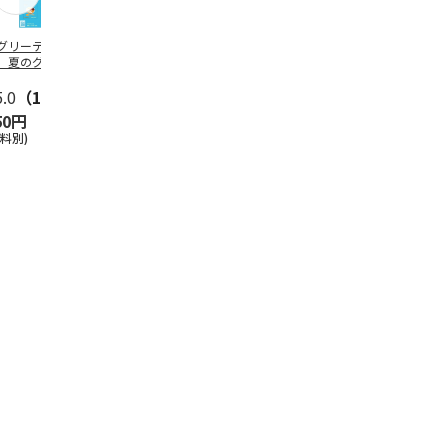
グリーティング切
【グリーティング切
レターパックプラス
＜お中元＞新
】夏のグリーティ
手】夏のグリーティ
（600円）（20部セ
なオールスタ
グ（85円）
ング（110円）
ット）
5.0
（10）
5.0
（17）
4.8
（24）
4.8
（19
50円
1,100円
12,000円
3,780円
送料別)
(送料別)
(送料別)
(送料・税込)