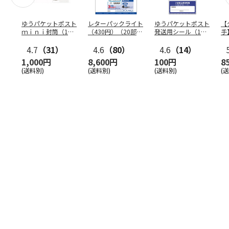
ゆうパケットポスト
レターパックライト
ゆうパケットポスト
【
ｍｉｎｉ封筒（1個
（430円）（20部セ
発送用シール（1個
手
（50枚）セット）
ット）
（20枚）セット）
ン
4.7
（31）
4.6
（80）
4.6
（14）
1,000円
8,600円
100円
8
(送料別)
(送料別)
(送料別)
(