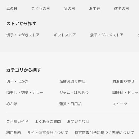
母の日
こどもの日
父の日
お中元
敬老の日
ストアから探す
切手・はがきストア
ギフトストア
食品・グルメストア
カテゴリから探す
切手・はがき
海鮮お取り寄せ
肉お取り寄せ
梅干し・惣菜・カレー
ジャム・はちみつ
調味料・ドレッ
めん類
雑貨・日用品
スイーツ
ご利用ガイド
よくあるご質問
お問い合わせ
利用規約
サイト運営会社について
特定商取引法に基づく表記について