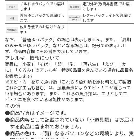
チルドゆうパックでお届け
定形外郵便(簡易書留)でお届
します
けします
冷凍ゆうパックでお届けし
レターパックライトでお届け
ます。
します
佐川急便でのお届けとなり
ます
なお、「普通ゆうパック」の場合は表示しません。また、「夏期
のみチルドゆうパック」などとなる場合は、記号での表示はせ
ず、商品内容欄にその旨を表示しています。
アレルギー情報について
商品に「小麦」「そば」「卵」「乳」「落花生」「えび」「か
に」「くるみ」のアレルギー特定8品目を含んでいる場合に品目名
を表示します。
※エビ・カニを除く魚介類（これらの魚介類を原材料として製造
された加工品も含む）は、漁獲漁法によりエビ・カニが混じって
いる場合があります。 また、これらの魚介類は、エサとしてエ
ビ・カニを食べている可能性があります。
その他
商品写真はイメージです。
商品内容として記載されていない「小道具類」はお届け
する商品に含まれておりません。
商品の色は、ご覧になるパソコンなどの環境により、実