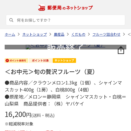
ホーム
ネットショップ
農産品
くだもの
フルーツ詰合わせ
＜
＜お中元＞旬の贅沢フルーツ（夏）
●商品内容／クラウンメロン1.3kg（1個）、シャインマ
スカット400g（1房）、白桃800g（4個）
●原産地／メロン＝静岡県 シャインマスカット・白桃＝
山梨県 商品提供者：（株）ヤバケイ
16,200
円
(送料・税込)
※軽減税率対象