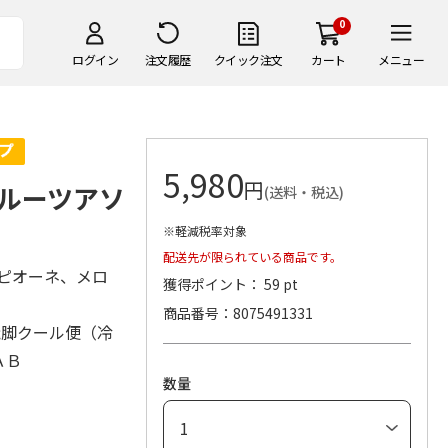
0
ログイン
注文履歴
クイック注文
カート
メニュー
5,980
円
ルーツアソ
(送料・税込)
※軽減税率対象
配送先が限られている商品です。
、ピオーネ、メロ
獲得ポイント： 59 pt
商品番号
8075491331
飛脚クール便（冷
ＡＢ
数量