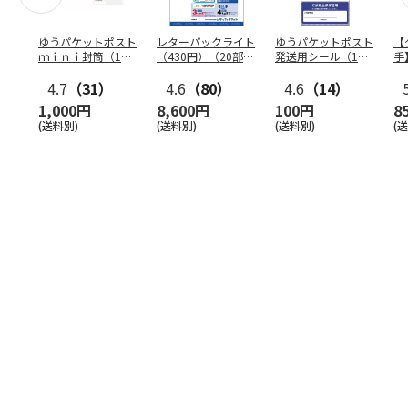
ゆうパケットポスト
レターパックライト
ゆうパケットポスト
【
ｍｉｎｉ封筒（1個
（430円）（20部セ
発送用シール（1個
手
（50枚）セット）
ット）
（20枚）セット）
ン
4.7
（31）
4.6
（80）
4.6
（14）
1,000円
8,600円
100円
8
(送料別)
(送料別)
(送料別)
(