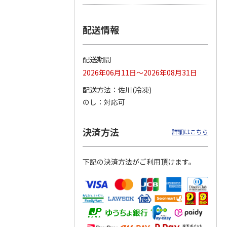
つぶら
【グリーティング切
【グリーティング切
【のり式】110円普
配送情報
ーズ
手】ハッピーグリー
手】グリーティング
通切手・千鳥（1シ
ティング（110円）
（シンプル）（110
ート100枚）
1）
5.0
（2）
円
4.8
…
（11）
4.6
（7）
配送期間
1,100円
5,500円
11,000円
(送料別)
(送料別)
(送料別)
2026年06月11日～2026年08月31日
配送方法
佐川(冷凍)
のし
対応可
決済方法
詳細はこちら
下記の決済方法がご利用頂けます。