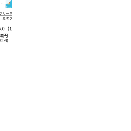
グリーティング切
【グリーティング切
レターパックプラス
＜お中元＞新
】夏のグリーティ
手】夏のグリーティ
（600円）（20部セ
なオールスタ
グ（85円）
ング（110円）
ット）
5.0
（10）
5.0
（17）
4.8
（24）
4.8
（19
50円
1,100円
12,000円
3,780円
送料別)
(送料別)
(送料別)
(送料・税込)