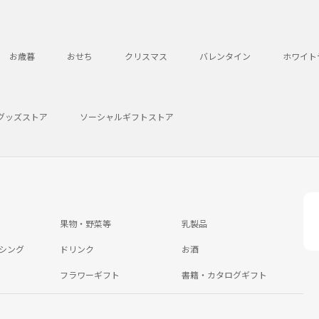
お歳暮
おせち
クリスマス
バレンタイン
ホワイト
グッズストア
ソーシャルギフトストア
果物・野菜等
乳製品
シング
ドリンク
お酒
フラワーギフト
書籍・カタログギフト