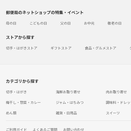
郵便局のネットショップの特集・イベント
母の日
こどもの日
父の日
お中元
敬老の日
ストアから探す
切手・はがきストア
ギフトストア
食品・グルメストア
カテゴリから探す
切手・はがき
海鮮お取り寄せ
肉お取り寄せ
梅干し・惣菜・カレー
ジャム・はちみつ
調味料・ドレッ
めん類
雑貨・日用品
スイーツ
ご利用ガイド
よくあるご質問
お問い合わせ