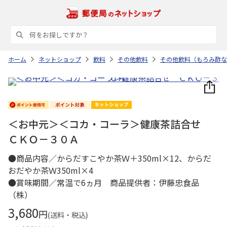
ホーム
ネットショップ
飲料
その他飲料
その他飲料（もろみ酢な
＜お中元＞＜コカ・コーラ＞健康茶詰合せ
ＣＫＯ－３０Ａ
●商品内容／からだすこやか茶Ｗ＋350ml×12、からだ
おだやか茶Ｗ350ml×4
●賞味期間／常温で6ヵ月 商品提供者：伊藤忠食品
（株）
3,680
円
(送料・税込)