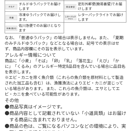
チルドゆうパックでお届け
定形外郵便(簡易書留)でお届
します
けします
冷凍ゆうパックでお届けし
レターパックライトでお届け
ます。
します
佐川急便でのお届けとなり
ます
なお、「普通ゆうパック」の場合は表示しません。また、「夏期
のみチルドゆうパック」などとなる場合は、記号での表示はせ
ず、商品内容欄にその旨を表示しています。
アレルギー情報について
商品に「小麦」「そば」「卵」「乳」「落花生」「えび」「か
に」「くるみ」のアレルギー特定8品目を含んでいる場合に品目名
を表示します。
※エビ・カニを除く魚介類（これらの魚介類を原材料として製造
された加工品も含む）は、漁獲漁法によりエビ・カニが混じって
いる場合があります。 また、これらの魚介類は、エサとしてエ
ビ・カニを食べている可能性があります。
その他
商品写真はイメージです。
商品内容として記載されていない「小道具類」はお届け
する商品に含まれておりません。
商品の色は、ご覧になるパソコンなどの環境により、実