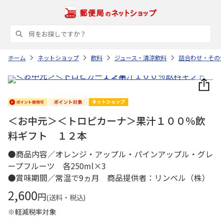
ホーム
ネットショップ
飲料
ジュース・清涼飲料
詰合わせ・その
＜お中元＞＜トロピカーナ＞果汁１００％飲
料ギフト １２本
●商品内容／オレンジ・アップル・パインアップル・グレ
ープフルーツ 各250ml×3
●賞味期間／常温で9ヵ月 商品提供者：リンベル（株）
2,600
円
(送料・税込)
※軽減税率対象