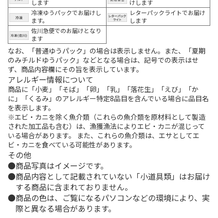
します
けします
冷凍ゆうパックでお届けし
レターパックライトでお届け
ます。
します
佐川急便でのお届けとなり
ます
なお、「普通ゆうパック」の場合は表示しません。また、「夏期
のみチルドゆうパック」などとなる場合は、記号での表示はせ
ず、商品内容欄にその旨を表示しています。
アレルギー情報について
商品に「小麦」「そば」「卵」「乳」「落花生」「えび」「か
に」「くるみ」のアレルギー特定8品目を含んでいる場合に品目名
を表示します。
※エビ・カニを除く魚介類（これらの魚介類を原材料として製造
された加工品も含む）は、漁獲漁法によりエビ・カニが混じって
いる場合があります。 また、これらの魚介類は、エサとしてエ
ビ・カニを食べている可能性があります。
その他
商品写真はイメージです。
商品内容として記載されていない「小道具類」はお届け
する商品に含まれておりません。
商品の色は、ご覧になるパソコンなどの環境により、実
際と異なる場合があります。