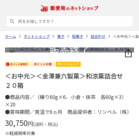
ホーム
ネットショップ
菓子
和菓子
詰合わせ
＜お中元＞＜金
＜お中元＞＜金澤兼六製菓＞和涼菓詰合せ
２０箱
●商品内容／（練り60g×6、小倉・抹茶 各60g×3）
×20
●賞味期間／常温で6ヵ月 商品提供者：リンベル（株）
30,750
円
(送料・税込)
※軽減税率対象