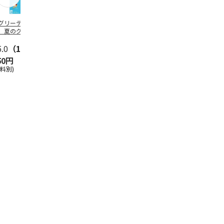
グリーティング切
【グリーティング切
レターパックプラス
＜お中元＞新
】夏のグリーティ
手】夏のグリーティ
（600円）（20部セ
なオールスタ
グ（85円）
ング（110円）
ット）
5.0
（10）
5.0
（17）
4.8
（24）
4.8
（19
50円
1,100円
12,000円
3,780円
送料別)
(送料別)
(送料別)
(送料・税込)