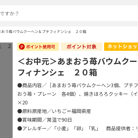
まおう苺バウムクーヘン＆プチフィナンシェ ２０箱
＜お中元＞あまおう苺バウムクー
フィナンシェ ２０箱
●商品内容／［あまおう苺バウムクーヘン3個、プチ
おう苺・プレーン 各4個）、焼きほろろクッキー（イ
×20
●原料原産地／いちご＝福岡県産
●賞味期間／常温で90日
●アレルギー／「小麦」「卵」「乳」 商品提供者：