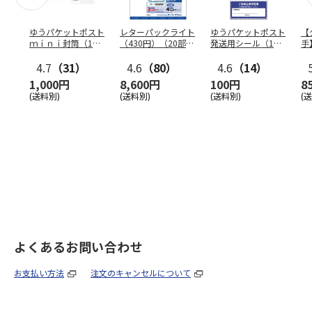
ゆうパケットポスト
レターパックライト
ゆうパケットポスト
【
ｍｉｎｉ封筒（1個
（430円）（20部セ
発送用シール（1個
手
（50枚）セット）
ット）
（20枚）セット）
ン
4.7
（31）
4.6
（80）
4.6
（14）
1,000円
8,600円
100円
8
(送料別)
(送料別)
(送料別)
(
よくあるお問い合わせ
お支払い方法
注文のキャンセルについて