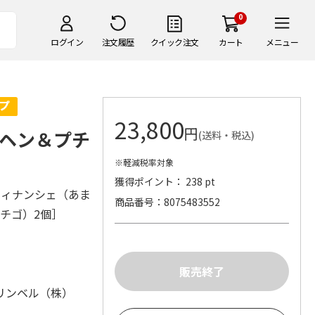
0
ログイン
注文履歴
クイック注文
カート
メニュー
23,800
円
ヘン＆プチ
(送料・税込)
※軽減税率対象
獲得ポイント： 238 pt
フィナンシェ（あま
商品番号
8075483552
チゴ）2個］
リンベル（株）