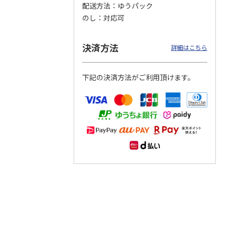
配送方法
ゆうパック
のし
対応可
つぶら
【グリーティング切
【グリーティング切
【のり式】110円普
ーズ
手】ハッピーグリー
手】グリーティング
通切手・千鳥（1シ
ティング（110円）
（シンプル）（110
ート100枚）
決済方法
詳細はこちら
1）
5.0
（2）
円
4.8
…
（11）
4.6
（7）
1,100円
5,500円
11,000円
(送料別)
(送料別)
(送料別)
下記の決済方法がご利用頂けます。