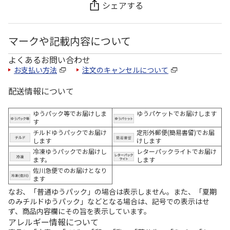
シェアする
マークや記載内容について
よくあるお問い合わせ
お支払い方法
注文のキャンセルについて
配送情報について
ゆうパック等でお届けしま
ゆうパケットでお届けします
す
チルドゆうパックでお届け
定形外郵便(簡易書留)でお届
します
けします
冷凍ゆうパックでお届けし
レターパックライトでお届け
ます。
します
佐川急便でのお届けとなり
ます
なお、「普通ゆうパック」の場合は表示しません。また、「夏期
のみチルドゆうパック」などとなる場合は、記号での表示はせ
ず、商品内容欄にその旨を表示しています。
アレルギー情報について