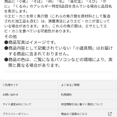
商品に「小麦」「そば」「卵」「乳」「落花生」「えび」「か
に」「くるみ」のアレルギー特定8品目を含んでいる場合に品目名
を表示します。
※エビ・カニを除く魚介類（これらの魚介類を原材料として製造
された加工品も含む）は、漁獲漁法によりエビ・カニが混じって
いる場合があります。 また、これらの魚介類は、エサとしてエ
ビ・カニを食べている可能性があります。
その他
商品写真はイメージです。
商品内容として記載されていない「小道具類」はお届け
する商品に含まれておりません。
商品の色は、ご覧になるパソコンなどの環境により、実
際と異なる場合があります。
ご利用ガイド
よくあるご質問
お問い合わせ
利用規約
サイト運営会社について
特定商取引法に基づく表記について
プライバシーポリシー
商品のご提案はこちら