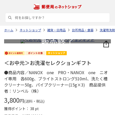
ホーム
ネットショップ
雑貨・日用品
台所用品・食器
洗濯用洗剤
＜お中元＞お洗濯セレクションギフト
●商品内容／NANOX one PRO・NANOX one ニオ
イ専用 各600g、ブライトストロング510ml、洗たく槽
クリーナー50g、パイプクリーナー(15g×3) 商品提供
者：リンベル（株）
3,800
円
(送料・税込)
獲得ポイント： 38 pt