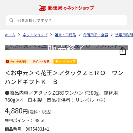
ホーム
ネットショップ
雑貨・日用品
台所用品・食器
洗濯用洗剤
＜お中元＞＜花王＞アタックＺＥＲＯ ワン
ハンドギフトＫ Ｂ
●商品内容／アタックZEROワンハンド380g、詰替用
760g×4 日本製 商品提供者：リンベル（株）
4,880
円
(送料・税込)
獲得ポイント： 48 pt
商品番号
8075483141