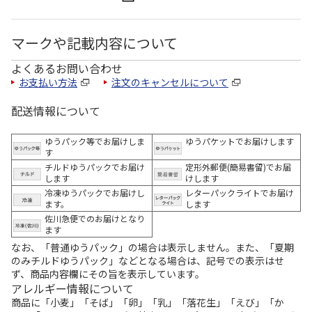
マークや記載内容について
よくあるお問い合わせ
お支払い方法
注文のキャンセルについて
配送情報について
ゆうパック等でお届けしま
ゆうパケットでお届けします
す
チルドゆうパックでお届け
定形外郵便(簡易書留)でお届
します
けします
冷凍ゆうパックでお届けし
レターパックライトでお届け
ます。
します
佐川急便でのお届けとなり
ます
なお、「普通ゆうパック」の場合は表示しません。また、「夏期
のみチルドゆうパック」などとなる場合は、記号での表示はせ
ず、商品内容欄にその旨を表示しています。
アレルギー情報について
商品に「小麦」「そば」「卵」「乳」「落花生」「えび」「か