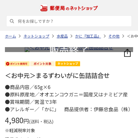
ホーム
ネットショップ
水産品
かに『加工品』
その他
＜お中
＜お中元＞まるずわいがに缶詰詰合せ
●商品内容／65g×6
●原料原産地／オオエンコウガニ＝国産又はナミビア産
●賞味期間／常温で3年
●アレルギー／「かに」 商品提供者：伊藤忠食品（株）
4,980
円
(送料・税込)
※軽減税率対象