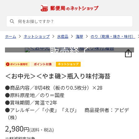
ホーム
ネットショップ
水産品
海草
のり（乾燥・焼き・味付）
＜お中元＞＜やま磯＞瓶入り味付海苔
●商品内容／8切4枚（板のり0.5枚分）×28
●原料原産地／のり＝国産
●賞味期間／常温で2年
●アレルギー／「小麦」「えび」 商品提供者：アピデ
（株）
2,980
円
(送料・税込)
※軽減税率対象